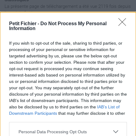
La présente page de téléchargement a été vue 2119 fois depuis
l'envoi du fichier
Page de téléchargement
Petit Fichier -
Do Not Process My Personal
Information
https://www.petit-fichier.fr/2011/03/24/youtube-instru-rap/
Copier
If you wish to opt-out of the sale, sharing to third parties, or
processing of your personal or sensitive information for
Aperçu du fichier
targeted advertising by us, please use the below opt-out
section to confirm your selection. Please note that after your
opt-out request is processed you may continue seeing
interest-based ads based on personal information utilized by
us or personal information disclosed to third parties prior to
your opt-out. You may separately opt-out of the further
disclosure of your personal information by third parties on the
IAB’s list of downstream participants. This information may
Partager le fichier YouTube -
also be disclosed by us to third parties on the
IAB’s List of
instru rap.mp3 sur le Web et les
Downstream Participants
that may further disclose it to other
third parties.
réseaux sociaux:
Personal Data Processing Opt Outs