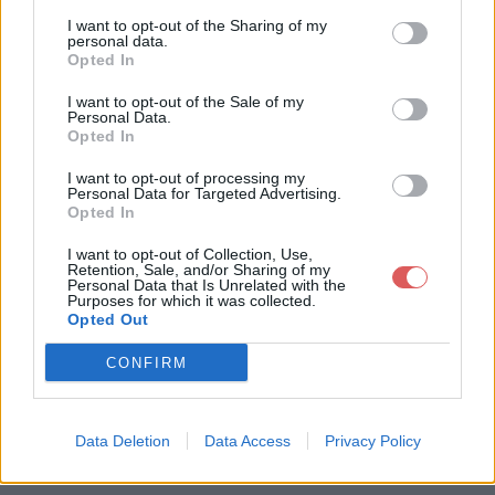
I want to opt-out of the Sharing of my
personal data.
Opted In
I want to opt-out of the Sale of my
Personal Data.
Opted In
Télécharger le fichier YouTube - i
I want to opt-out of processing my
nstru rap.mp3
Personal Data for Targeted Advertising.
Opted In
I want to opt-out of Collection, Use,
Retention, Sale, and/or Sharing of my
Télécharger YouTube - instru rap.
Personal Data that Is Unrelated with the
Purposes for which it was collected.
mp3
Opted Out
CONFIRM
Télécharger le fichier (2.2 Mo)
Data Deletion
Data Access
Privacy Policy