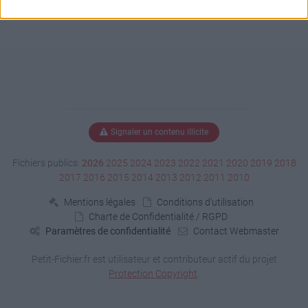
Signaler un contenu illicite
Fichiers publics:
2026
2025
2024
2023
2022
2021
2020
2019
2018
2017
2016
2015
2014
2013
2012
2011
2010
Mentions légales
Conditions d'utilisation
Charte de Confidentialité / RGPD
Paramètres de confidentialité
Contact Webmaster
Petit-Fichier.fr est utilisateur et contributeur actif du projet
Protection Copyright
.