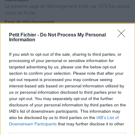
La présente page de téléchargement a été vue 1073 fois depuis
l'envoi du fichier
Page de téléchargement
https://www.petit-fichier.fr/2011/03/20/billy-hatcher-200x113/
Petit Fichier -
Do Not Process My Personal
Copier
Information
Aperçu du fichier
If you wish to opt-out of the sale, sharing to third parties, or
processing of your personal or sensitive information for
targeted advertising by us, please use the below opt-out
section to confirm your selection. Please note that after your
opt-out request is processed you may continue seeing
interest-based ads based on personal information utilized by
us or personal information disclosed to third parties prior to
your opt-out. You may separately opt-out of the further
disclosure of your personal information by third parties on the
IAB’s list of downstream participants. This information may
also be disclosed by us to third parties on the
IAB’s List of
Partager le fichier
Downstream Participants
that may further disclose it to other
third parties.