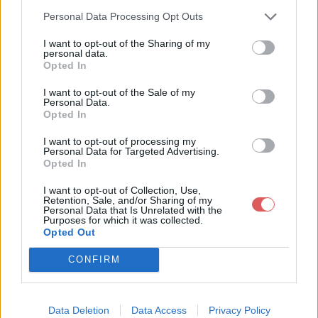
billy_hatcher_200x113.jpg sur le
Personal Data Processing Opt Outs
Web et les réseaux sociaux:
I want to opt-out of the Sharing of my
personal data.
Opted In
I want to opt-out of the Sale of my
Personal Data.
Opted In
I want to opt-out of processing my
Télécharger le fichier billy_hatch
Personal Data for Targeted Advertising.
Opted In
er_200x113.jpg
I want to opt-out of Collection, Use,
Retention, Sale, and/or Sharing of my
Personal Data that Is Unrelated with the
Purposes for which it was collected.
Télécharger billy_hatcher_200x11
Opted Out
3.jpg
CONFIRM
Télécharger le fichier (8 Ko)
Data Deletion
Data Access
Privacy Policy