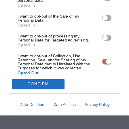
personal data.
Opted In
I want to opt-out of the Sale of my
Télécharger le fichier Récapitulat
Personal Data.
Opted In
if Multijoueur Crysis 2.xlsx
I want to opt-out of processing my
Personal Data for Targeted Advertising.
Opted In
Télécharger Récapitulatif Multijou
I want to opt-out of Collection, Use,
eur Crysis 2.xlsx
Retention, Sale, and/or Sharing of my
Personal Data that Is Unrelated with the
Purposes for which it was collected.
Opted Out
Télécharger le fichier (11 Ko)
CONFIRM
Data Deletion
Data Access
Privacy Policy