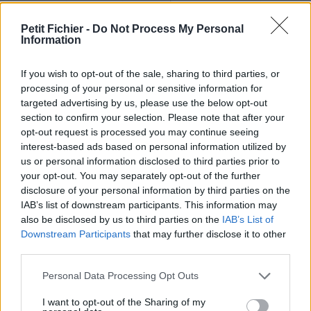
Ne contient aucun Virus ou Malware connus - Dernière
vérification: 2 jours
Petit Fichier -
Do Not Process My Personal
Information
Statistiques
La présente page de téléchargement a été vue 1450 fois depuis
l'envoi du fichier
If you wish to opt-out of the sale, sharing to third parties, or
processing of your personal or sensitive information for
Page de téléchargement
targeted advertising by us, please use the below opt-out
https://www.petit-fichier.fr/2011/03/14/recapitulatif-multijoueur-
section to confirm your selection. Please note that after your
crysis-2/
opt-out request is processed you may continue seeing
Copier
interest-based ads based on personal information utilized by
us or personal information disclosed to third parties prior to
your opt-out. You may separately opt-out of the further
Partager le fichier Récapitulatif
disclosure of your personal information by third parties on the
Multijoueur Crysis 2.xlsx sur le
IAB’s list of downstream participants. This information may
also be disclosed by us to third parties on the
IAB’s List of
Web et les réseaux sociaux:
Downstream Participants
that may further disclose it to other
third parties.
Personal Data Processing Opt Outs
I want to opt-out of the Sharing of my