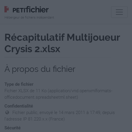
Hébergeur de fichiers indépendant
Récapitulatif Multijoueur
Crysis 2.xlsx
À propos du fichier
Type de fichier
Fichier XLSX de 11 Ko (application/vnd.openxmlformats-
officedocument.spreadsheetml.sheet)
Confidentialité
Fichier public, envoyé le 14 mars 2011 à 17:49, depuis
l'adresse IP 81.220.x.x (France)
Sécurité