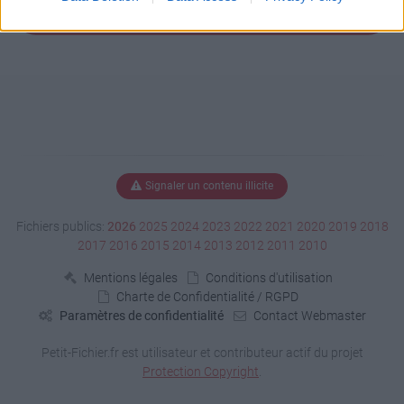
Signaler un contenu illicite
Fichiers publics:
2026
2025
2024
2023
2022
2021
2020
2019
2018
2017
2016
2015
2014
2013
2012
2011
2010
Mentions légales
Conditions d'utilisation
Charte de Confidentialité / RGPD
Paramètres de confidentialité
Contact Webmaster
Petit-Fichier.fr est utilisateur et contributeur actif du projet
Protection Copyright
.