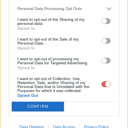
Personal Data Processing Opt Outs
Partager le fichier PC2.jpg sur le
I want to opt-out of the Sharing of my
personal data.
Opted In
Web et les réseaux sociaux:
I want to opt-out of the Sale of my
Personal Data.
Opted In
I want to opt-out of processing my
Personal Data for Targeted Advertising.
Opted In
I want to opt-out of Collection, Use,
Télécharger le fichier PC2.jpg
Retention, Sale, and/or Sharing of my
Personal Data that Is Unrelated with the
Purposes for which it was collected.
Opted Out
Télécharger PC2.jpg
CONFIRM
Télécharger le fichier (202 Ko)
Data Deletion
Data Access
Privacy Policy