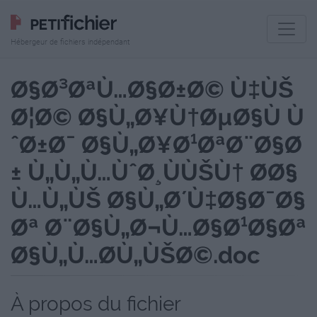
Hébergeur de fichiers indépendant
Ø§Ø³ØªÙ…Ø§Ø±Ø© Ù‡ÙŠ
Ø¦Ø© Ø§Ù„Ø¥Ù†ØµØ§Ù Ù
ˆØ±Ø¯ Ø§Ù„Ø¥Ø¹ØªØ¨Ø§Ø
± Ù„Ù„Ù…ÙˆØ¸ÙÙŠÙ† Ø­Ø§
Ù…Ù„ÙŠ Ø§Ù„Ø´Ù‡Ø§Ø¯Ø§
Øª Ø¨Ø§Ù„Ø¬Ù…Ø§Ø¹Ø§Øª
Ø§Ù„Ù…Ø­Ù„ÙŠØ©.doc
À propos du fichier