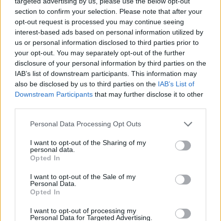
targeted advertising by us, please use the below opt-out
Ø§Ù„Ø¥Ù†ØµØ§Ù ÙˆØ±Ø¯
section to confirm your selection. Please note that after your
Ø§Ù„Ø¥Ø¹ØªØ¨Ø§Ø± Ù„Ù„Ù…
opt-out request is processed you may continue seeing
interest-based ads based on personal information utilized by
ÙˆØ¸ÙÙŠÙ† Ø­Ø§Ù…Ù„ÙŠ Ø§Ù„Ø
us or personal information disclosed to third parties prior to
´Ù‡Ø§Ø¯Ø§Øª Ø¨Ø§Ù„Ø¬Ù…
your opt-out. You may separately opt-out of the further
disclosure of your personal information by third parties on the
Ø§Ø¹Ø§Øª Ø§Ù„Ù…Ø­
IAB’s list of downstream participants. This information may
also be disclosed by us to third parties on the
IAB’s List of
Ù„ÙŠØ©.doc sur le Web et les
Downstream Participants
that may further disclose it to other
réseaux sociaux:
third parties.
Personal Data Processing Opt Outs
I want to opt-out of the Sharing of my
personal data.
Opted In
I want to opt-out of the Sale of my
Personal Data.
Télécharger le fichier Ø§Ø³ØªÙ…
Opted In
Ø§Ø±Ø© Ù‡ÙŠØ¦Ø© Ø§Ù„Ø¥Ù†
I want to opt-out of processing my
Personal Data for Targeted Advertising.