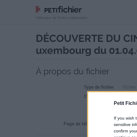
Hébergeur de fichiers indépendant
DÉCOUVERTE DU CINÉ
uxembourg du 01.04.0
À propos du fichier
Type de fichier
Fichier
Confidentialité
Fi
Petit Fichi
Sécurité
Ne
Statistiques
La prés
If you wish 
Page de téléchargement
https:/
sensitive in
confirm you