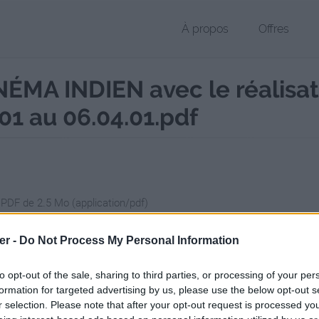
À propos
Offres
MA INDIEN avec le réalisat
1 au 06.04.01.pdf
 PDF de 2.5 Mo (application/pdf)
chier public, envoyé le 5 mars 2011 à 01:48, depuis l'adresse IP 82.231
er -
Do Not Process My Personal Information
 contient aucun Virus ou Malware connus - Dernière vérification: 02/
ente page de téléchargement a été vue 1262 fois depuis l'envoi du fi
to opt-out of the sale, sharing to third parties, or processing of your per
/www.petit-fichier.fr/2011/03/05/dEcouverte-du-cinEma-indien-avec-le
formation for targeted advertising by us, please use the below opt-out s
r selection. Please note that after your opt-out request is processed y