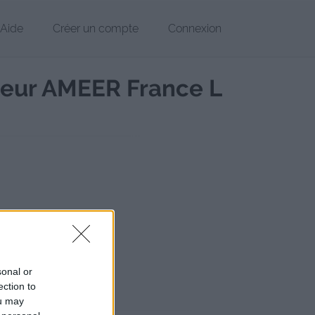
Aide
Créer un compte
Connexion
eur AMEER France L
.x.x (France)
07
chier
sonal or
-realisateur/
Copier
ection to
ou may