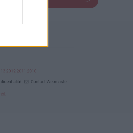
013
2012
2011
2010
fidentialité
Contact Webmaster
ght
.