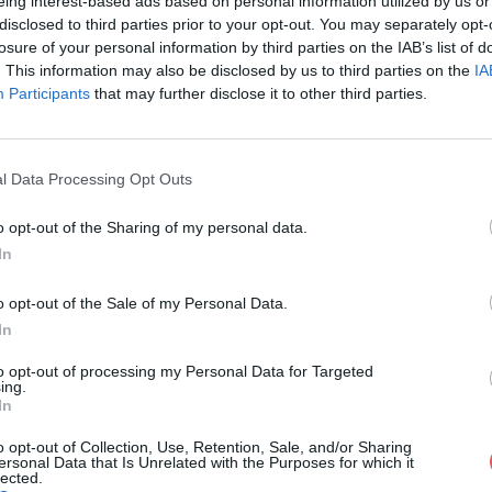
eing interest-based ads based on personal information utilized by us or
OUVERTE DU CINÉMA INDIEN avec le 
disclosed to third parties prior to your opt-out. You may separately opt-
losure of your personal information by third parties on the IAB’s list of
.04.01 au 06.04.01.pdf sur le Web 
. This information may also be disclosed by us to third parties on the
IA
Participants
that may further disclose it to other third parties.
l Data Processing Opt Outs
o opt-out of the Sharing of my personal data.
DÉCOUVERTE DU CINÉMA INDIEN avec 
In
.04.01 au 06.04.01.pdf
o opt-out of the Sale of my Personal Data.
In
to opt-out of processing my Personal Data for Targeted
U CINÉMA INDIEN avec le réalisateur 
ing.
In
f
o opt-out of Collection, Use, Retention, Sale, and/or Sharing
ersonal Data that Is Unrelated with the Purposes for which it
lected.