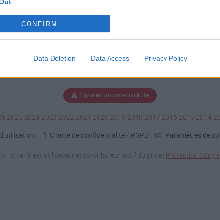
Out
CONFIRM
Data Deletion
Data Access
Privacy Policy
Signaler un contenu illicite
26
2025
2024
2023
2022
2021
2020
2019
2018
2017
2016
2015
2014
2
'utilisation
Charte de Confidentialité / RGPD
Paramètres de con
it-Fichier.fr est utilisateur et contributeur actif du projet
Protection Copyri