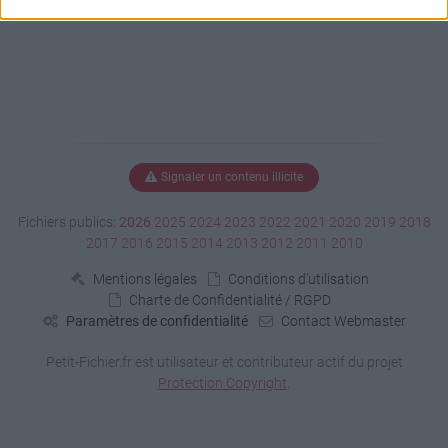
Signaler un contenu illicite
Fichiers publics:
2026
2025
2024
2023
2022
2021
2020
2019
2018
2017
2016
2015
2014
2013
2012
2011
2010
Mentions légales
Conditions d'utilisation
Charte de Confidentialité / RGPD
Paramètres de confidentialité
Contact Webmaster
Petit-Fichier.fr est utilisateur et contributeur actif du projet
Protection Copyright
.