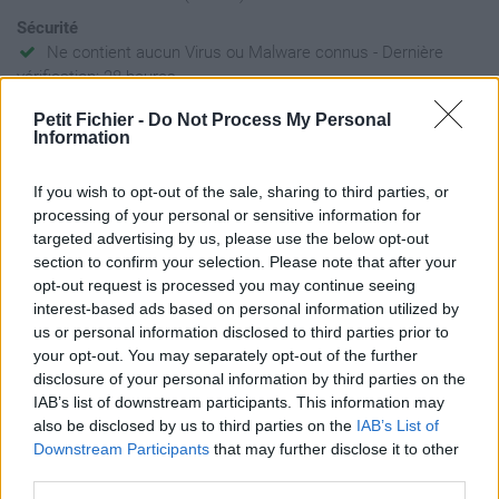
Sécurité
Ne contient aucun Virus ou Malware connus - Dernière
vérification: 28 heures
Statistiques
Petit Fichier -
Do Not Process My Personal
La présente page de téléchargement a été vue 1123 fois depuis
Information
l'envoi du fichier
Page de téléchargement
If you wish to opt-out of the sale, sharing to third parties, or
processing of your personal or sensitive information for
https://www.petit-fichier.fr/2011/03/02/a-completer-du-07-mars-
targeted advertising by us, please use the below opt-out
2011-au-11-mars-2011-gpe-7a-1/
section to confirm your selection. Please note that after your
Copier
opt-out request is processed you may continue seeing
interest-based ads based on personal information utilized by
Partager le fichier A
us or personal information disclosed to third parties prior to
your opt-out. You may separately opt-out of the further
COMPLETER Du 07 Mars 2011
disclosure of your personal information by third parties on the
IAB’s list of downstream participants. This information may
au 11 Mars 2011 Gpe 7a.docx sur
also be disclosed by us to third parties on the
IAB’s List of
le Web et les réseaux sociaux:
Downstream Participants
that may further disclose it to other
third parties.