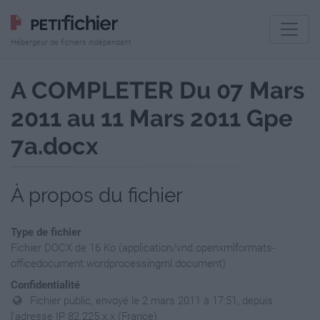
Hébergeur de fichiers indépendant
A COMPLETER Du 07 Mars
2011 au 11 Mars 2011 Gpe
7a.docx
À propos du fichier
Type de fichier
Fichier DOCX de 16 Ko (application/vnd.openxmlformats-
officedocument.wordprocessingml.document)
Confidentialité
Fichier public, envoyé le 2 mars 2011 à 17:51, depuis
l'adresse IP 82.225.x.x (France)