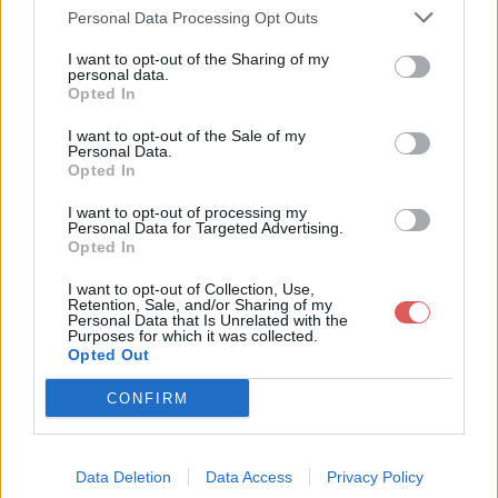
Personal Data Processing Opt Outs
I want to opt-out of the Sharing of my
personal data.
Opted In
I want to opt-out of the Sale of my
Télécharger le fichier A COMPLE
Personal Data.
Opted In
TER Du 07 Mars 2011 au 11 Mars
I want to opt-out of processing my
2011 Gpe 7a.docx
Personal Data for Targeted Advertising.
Opted In
I want to opt-out of Collection, Use,
Retention, Sale, and/or Sharing of my
Télécharger A COMPLETER Du 07
Personal Data that Is Unrelated with the
Purposes for which it was collected.
Mars 2011 au 11 Mars 2011 Gpe 7a.
Opted Out
docx
CONFIRM
Télécharger le fichier (16 Ko)
Data Deletion
Data Access
Privacy Policy