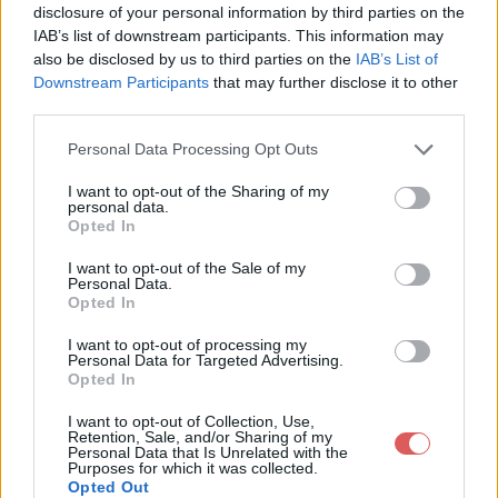
disclosure of your personal information by third parties on the
IAB’s list of downstream participants. This information may
also be disclosed by us to third parties on the
IAB’s List of
Downstream Participants
that may further disclose it to other
third parties.
Personal Data Processing Opt Outs
I want to opt-out of the Sharing of my
personal data.
Opted In
Partager le fichier UAM-crap.jpg
I want to opt-out of the Sale of my
sur le Web et les réseaux
Personal Data.
Opted In
sociaux:
I want to opt-out of processing my
Personal Data for Targeted Advertising.
Opted In
I want to opt-out of Collection, Use,
Retention, Sale, and/or Sharing of my
Personal Data that Is Unrelated with the
Purposes for which it was collected.
Opted Out