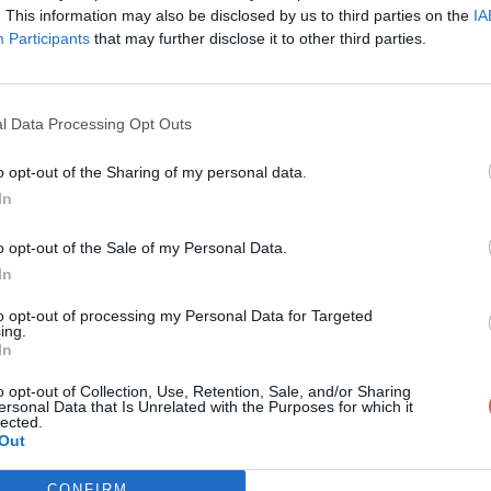
x:
. This information may also be disclosed by us to third parties on the
IA
Participants
that may further disclose it to other third parties.
l Data Processing Opt Outs
o opt-out of the Sharing of my personal data.
In
COMPLETER Du 07 Février 2011 au 11
o opt-out of the Sale of my Personal Data.
In
 07 Février 2011 au 11 Février 2011b.do
to opt-out of processing my Personal Data for Targeted
ing.
In
o opt-out of Collection, Use, Retention, Sale, and/or Sharing
ersonal Data that Is Unrelated with the Purposes for which it
lected.
Out
CONFIRM