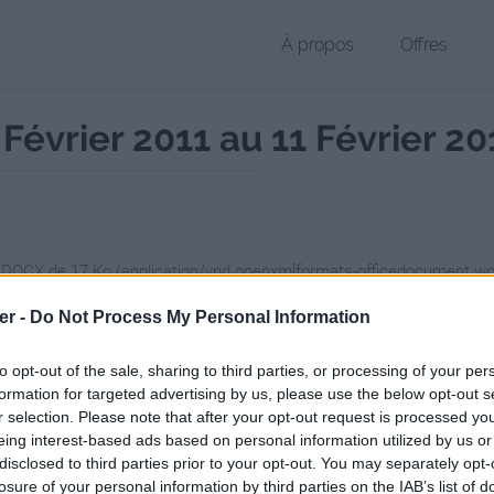
À propos
Offres
évrier 2011 au 11 Février 20
r DOCX de 17 Ko (application/vnd.openxmlformats-officedocument.
chier public, envoyé le 3 février 2011 à 14:23, depuis l'adresse IP 82.2
er -
Do Not Process My Personal Information
 contient aucun Virus ou Malware connus - Dernière vérification: 2 jo
ente page de téléchargement a été vue 1186 fois depuis l'envoi du fi
to opt-out of the sale, sharing to third parties, or processing of your per
formation for targeted advertising by us, please use the below opt-out s
/www.petit-fichier.fr/2011/02/03/a-completer-du-07-fevrier-2011-au-11
r selection. Please note that after your opt-out request is processed y
eing interest-based ads based on personal information utilized by us or
disclosed to third parties prior to your opt-out. You may separately opt-
PLETER Du 07 Février 2011 au 11 Fév
losure of your personal information by third parties on the IAB’s list of