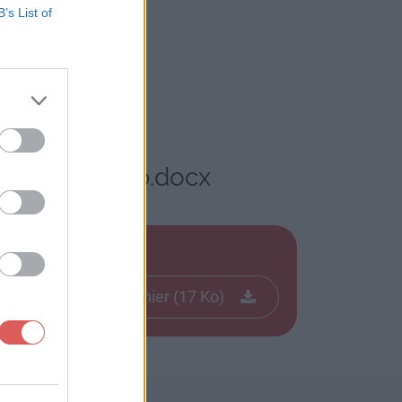
B’s List of
 Février 2011b.docx
cx
Télécharger le fichier (17 Ko)