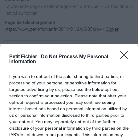
La présente page de téléchargement a été vue 1201 fois depuis
l'envoi du fichier
Page de téléchargement
https://www.petit-fichier.fr/2011/01/24/6-35pro-4/
Copier
Aperçu du fichier
Petit Fichier -
Do Not Process My Personal
Information
[Info]

If you wish to opt-out of the sale, sharing to third parties, or
EID=gdp#

Desc=6.35 PRO

processing of your personal or sensitive information for
Size=5000

targeted advertising by us, please use the below opt-out
Code=HEN

section to confirm your selection. Please note that after your
NPage=

opt-out request is processed you may continue seeing
[File]

interest-based ads based on personal information utilized by
C=http://www.petit-fichier.fr/2011/01/24/eboot/eboot.PBP

A=
us or personal information disclosed to third parties prior to
your opt-out. You may separately opt-out of the further
disclosure of your personal information by third parties on the
IAB’s list of downstream participants. This information may