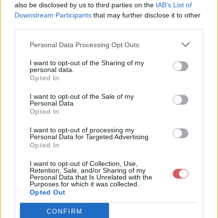
also be disclosed by us to third parties on the
IAB’s List of
Downstream Participants
that may further disclose it to other
third parties.
Personal Data Processing Opt Outs
Partager le fichier 6.35pro.xpd
I want to opt-out of the Sharing of my
personal data.
sur le Web et les réseaux
Opted In
sociaux:
I want to opt-out of the Sale of my
Personal Data.
Opted In
I want to opt-out of processing my
Personal Data for Targeted Advertising.
Opted In
I want to opt-out of Collection, Use,
Retention, Sale, and/or Sharing of my
Personal Data that Is Unrelated with the
Télécharger le fichier 6.35pro.xp
Purposes for which it was collected.
Opted Out
d
CONFIRM