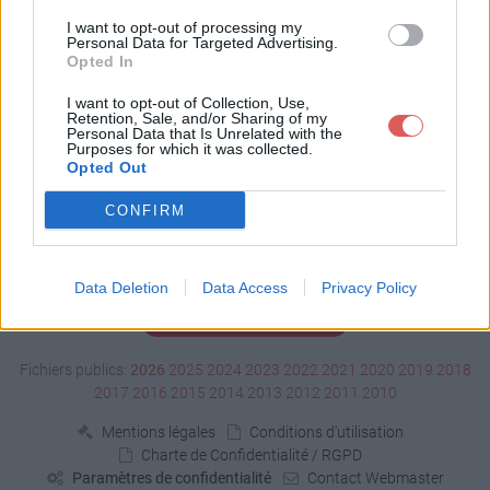
Télécharger 05.pdf
I want to opt-out of processing my
Personal Data for Targeted Advertising.
Opted In
Télécharger le fichier (4.9 Mo)
I want to opt-out of Collection, Use,
Retention, Sale, and/or Sharing of my
Personal Data that Is Unrelated with the
Purposes for which it was collected.
Opted Out
CONFIRM
Data Deletion
Data Access
Privacy Policy
Signaler un contenu illicite
Fichiers publics:
2026
2025
2024
2023
2022
2021
2020
2019
2018
2017
2016
2015
2014
2013
2012
2011
2010
Mentions légales
Conditions d'utilisation
Charte de Confidentialité / RGPD
Paramètres de confidentialité
Contact Webmaster