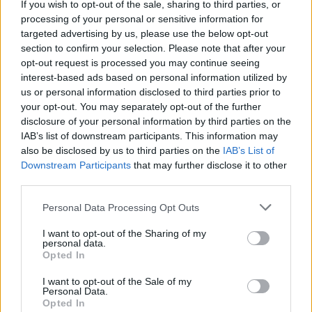
If you wish to opt-out of the sale, sharing to third parties, or
La présente page de téléchargement a été vue 1258 fois depuis
processing of your personal or sensitive information for
l'envoi du fichier
targeted advertising by us, please use the below opt-out
section to confirm your selection. Please note that after your
Page de téléchargement
opt-out request is processed you may continue seeing
https://www.petit-fichier.fr/2011/01/22/05/
Copier
interest-based ads based on personal information utilized by
us or personal information disclosed to third parties prior to
your opt-out. You may separately opt-out of the further
Partager le fichier 05.pdf sur le
disclosure of your personal information by third parties on the
Web et les réseaux sociaux:
IAB’s list of downstream participants. This information may
also be disclosed by us to third parties on the
IAB’s List of
Downstream Participants
that may further disclose it to other
third parties.
Personal Data Processing Opt Outs
I want to opt-out of the Sharing of my
personal data.
Télécharger le fichier 05.pdf
Opted In
I want to opt-out of the Sale of my
Personal Data.
Opted In