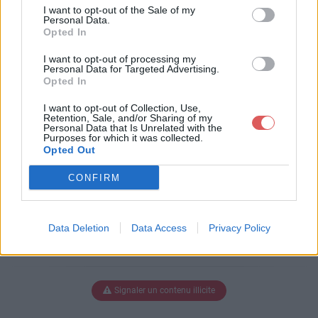
exte brut.doc
I want to opt-out of the Sale of my
Personal Data.
Opted In
I want to opt-out of processing my
Télécharger Port USB texte brut.d
Personal Data for Targeted Advertising.
Opted In
oc
I want to opt-out of Collection, Use,
Retention, Sale, and/or Sharing of my
Personal Data that Is Unrelated with the
Purposes for which it was collected.
Télécharger le fichier (29 Ko)
Opted Out
CONFIRM
Data Deletion
Data Access
Privacy Policy
Signaler un contenu illicite