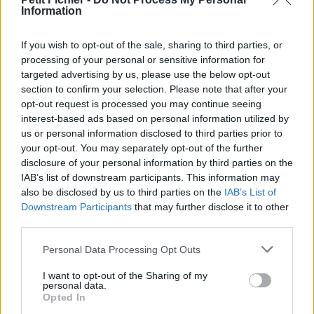
Information
La présente page de téléchargement a été vue 1472 fois depuis
l'envoi du fichier
If you wish to opt-out of the sale, sharing to third parties, or
Page de téléchargement
processing of your personal or sensitive information for
https://www.petit-fichier.fr/2011/01/13/port-usb-texte-brut/
targeted advertising by us, please use the below opt-out
Copier
section to confirm your selection. Please note that after your
opt-out request is processed you may continue seeing
interest-based ads based on personal information utilized by
Partager le fichier Port USB texte
us or personal information disclosed to third parties prior to
brut.doc sur le Web et les
your opt-out. You may separately opt-out of the further
disclosure of your personal information by third parties on the
réseaux sociaux:
IAB’s list of downstream participants. This information may
also be disclosed by us to third parties on the
IAB’s List of
Downstream Participants
that may further disclose it to other
third parties.
Personal Data Processing Opt Outs
I want to opt-out of the Sharing of my
personal data.
Télécharger le fichier Port USB t
Opted In