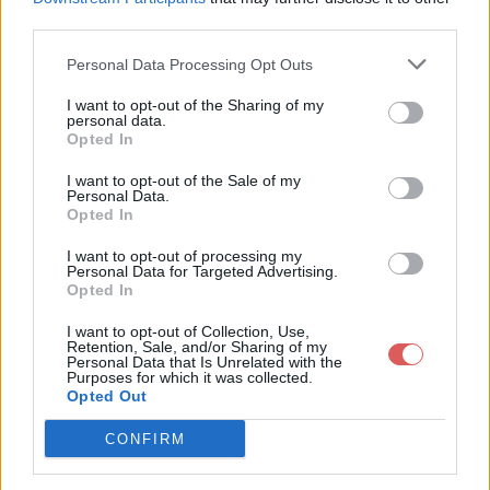
third parties.
Personal Data Processing Opt Outs
I want to opt-out of the Sharing of my
personal data.
Partager le fichier testfb.htm sur
Opted In
le Web et les réseaux sociaux:
I want to opt-out of the Sale of my
Personal Data.
Opted In
I want to opt-out of processing my
Personal Data for Targeted Advertising.
Opted In
I want to opt-out of Collection, Use,
Retention, Sale, and/or Sharing of my
Personal Data that Is Unrelated with the
Télécharger le fichier testfb.htm
Purposes for which it was collected.
Opted Out
CONFIRM
Télécharger testfb.htm