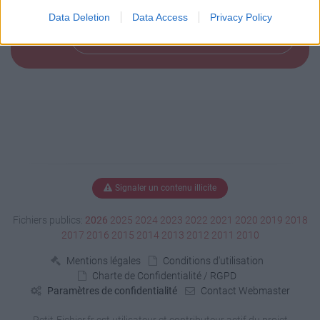
Data Deletion
Data Access
Privacy Policy
Télécharger le fichier (13 Ko)
Signaler un contenu illicite
Fichiers publics:
2026
2025
2024
2023
2022
2021
2020
2019
2018
2017
2016
2015
2014
2013
2012
2011
2010
Mentions légales
Conditions d'utilisation
Charte de Confidentialité / RGPD
Paramètres de confidentialité
Contact Webmaster