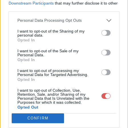
Web et les réseaux sociaux:
Downstream Participants
that may further disclose it to other
third parties.
Personal Data Processing Opt Outs
I want to opt-out of the Sharing of my
personal data.
Opted In
I want to opt-out of the Sale of my
Télécharger le fichier Les Concer
Personal Data.
Opted In
ts Pastel - Dominique SALLOUM
(piano) & Nathalie JOURDAN (pa
I want to opt-out of processing my
Personal Data for Targeted Advertising.
stels) - Press Book.swf
Opted In
I want to opt-out of Collection, Use,
Retention, Sale, and/or Sharing of my
Personal Data that Is Unrelated with the
Purposes for which it was collected.
Télécharger Les Concerts Pastel -
Opted Out
Dominique SALLOUM (piano) & N
CONFIRM
athalie JOURDAN (pastels) - Press