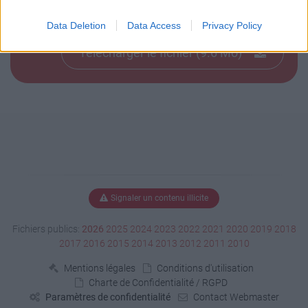
Book.swf
Data Deletion
Data Access
Privacy Policy
Télécharger le fichier (9.6 Mo)
Signaler un contenu illicite
Fichiers publics:
2026
2025
2024
2023
2022
2021
2020
2019
2018
2017
2016
2015
2014
2013
2012
2011
2010
Mentions légales
Conditions d'utilisation
Charte de Confidentialité / RGPD
Paramètres de confidentialité
Contact Webmaster