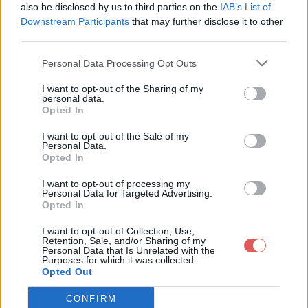
also be disclosed by us to third parties on the
IAB’s List of
Downstream Participants
that may further disclose it to other
third parties.
Personal Data Processing Opt Outs
Partager le fichier Kenai_ak.zip
I want to opt-out of the Sharing of my
personal data.
sur le Web et les réseaux
Opted In
sociaux:
I want to opt-out of the Sale of my
Personal Data.
Opted In
I want to opt-out of processing my
Personal Data for Targeted Advertising.
Opted In
I want to opt-out of Collection, Use,
Retention, Sale, and/or Sharing of my
Personal Data that Is Unrelated with the
Télécharger le fichier Kenai_ak.zi
Purposes for which it was collected.
Opted Out
p
CONFIRM