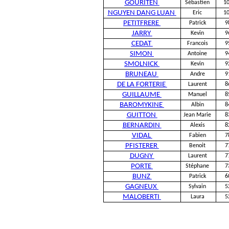
GOURITEN
Sébastien
1
NGUYEN DANG LUAN
Eric
1
PETITFRERE
Patrick
9
JARRY
Kevin
9
CEDAT
Francois
9
SIMON
Antoine
9
SMOLNICK
Kevin
9
BRUNEAU
Andre
9
DE LA FORTERIE
Laurent
8
GUILLAUME
Manuel
8
BAROMYKINE
Albin
8
GUITTON
Jean Marie
8
BERNARDIN
Alexis
8
VIDAL
Fabien
7
PFISTERER
Benoit
7
DUGNY
Laurent
7
PORTE
Stéphane
7
BUNZ
Patrick
6
GAGNEUX
Sylvain
5
MALOBERTI
Laura
5