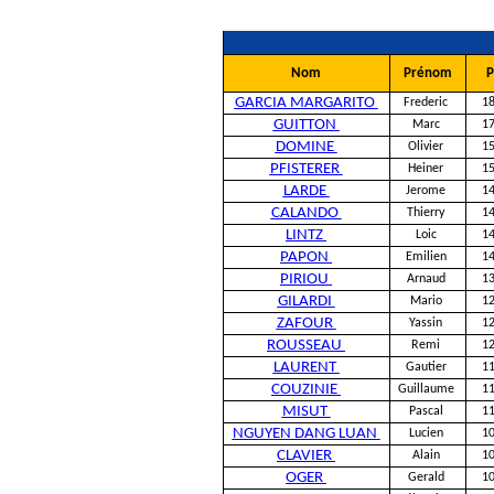
Nom
Prénom
P
GARCIA MARGARITO
Frederic
1
GUITTON
Marc
1
DOMINE
Olivier
1
PFISTERER
Heiner
1
LARDE
Jerome
1
CALANDO
Thierry
1
LINTZ
Loic
1
PAPON
Emilien
1
PIRIOU
Arnaud
1
GILARDI
Mario
1
ZAFOUR
Yassin
1
ROUSSEAU
Remi
1
LAURENT
Gautier
1
COUZINIE
Guillaume
1
MISUT
Pascal
1
NGUYEN DANG LUAN
Lucien
1
CLAVIER
Alain
1
OGER
Gerald
1