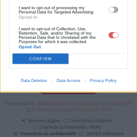
Télécharger 04.pdf
I want to opt-out of processing my
Personal Data for Targeted Advertising.
Opted In
Télécharger le fichier (3.1 Mo)
I want to opt-out of Collection, Use,
Retention, Sale, and/or Sharing of my
Personal Data that Is Unrelated with the
Purposes for which it was collected.
Opted Out
CONFIRM
Data Deletion
Data Access
Privacy Policy
Signaler un contenu illicite
Fichiers publics:
2026
2025
2024
2023
2022
2021
2020
2019
2018
2017
2016
2015
2014
2013
2012
2011
2010
Mentions légales
Conditions d'utilisation
Charte de Confidentialité / RGPD
Paramètres de confidentialité
Contact Webmaster