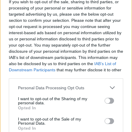
If you wish to opt-out of the sale, sharing to third parties, or
La présente page de téléchargement a été vue 1259 fois depuis
processing of your personal or sensitive information for
l'envoi du fichier
targeted advertising by us, please use the below opt-out
section to confirm your selection. Please note that after your
Page de téléchargement
opt-out request is processed you may continue seeing
https://www.petit-fichier.fr/2011/01/04/04/
Copier
interest-based ads based on personal information utilized by
us or personal information disclosed to third parties prior to
your opt-out. You may separately opt-out of the further
Partager le fichier 04.pdf sur le
disclosure of your personal information by third parties on the
Web et les réseaux sociaux:
IAB’s list of downstream participants. This information may
also be disclosed by us to third parties on the
IAB’s List of
Downstream Participants
that may further disclose it to other
third parties.
Personal Data Processing Opt Outs
I want to opt-out of the Sharing of my
personal data.
Télécharger le fichier 04.pdf
Opted In
I want to opt-out of the Sale of my
Personal Data.
Opted In